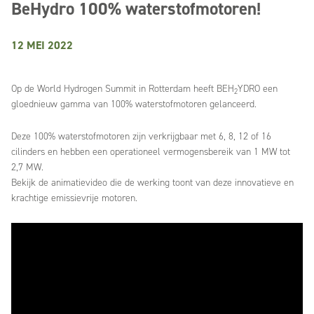
BeHydro 100% waterstofmotoren!
12 MEI 2022
Op de World Hydrogen Summit in Rotterdam heeft BEH
YDRO een
2
gloednieuw gamma van 100% waterstofmotoren gelanceerd.
Deze 100% waterstofmotoren zijn verkrijgbaar met 6, 8, 12 of 16
cilinders en hebben een operationeel vermogensbereik van 1 MW tot
2,7 MW.
Bekijk de animatievideo die de werking toont van deze innovatieve en
krachtige emissievrije motoren.