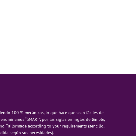
iendo 100 % mecánicos, lo que hace que sean fáciles de
 denominamos “SMART”, por las siglas en inglés de
S
imple,
and
T
ailormade according to your requirements (sencillo,
edida según sus necesidades).