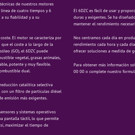
técnicas de nuestros motores
 línea de cuatro tiempos y 6
El 6DZC es fácil de usar y propo
a su fiabilidad y a su
duras y exigentes. Se ha diseñado
mantener el rendimiento necesari
oste. El motor se caracteriza por
Nos centramos cada día en produ
que el coste a lo largo de la
rendimiento cada hora y cada día
asóleo (GO), el 6DZC puede
ofrecer soluciones a medida de g
ustible vegetal, grasas animales,
able, potente y muy flexible.
Para obtener más información sob
combustible dual.
00 00 o complete nuestro formula
educción catalítica selectiva
 con un filtro de partículas diésel
 de emisión más exigentes.
ensores y sistemas operativos
pantalla táctil, lo que permite
así, maximizar el tiempo de