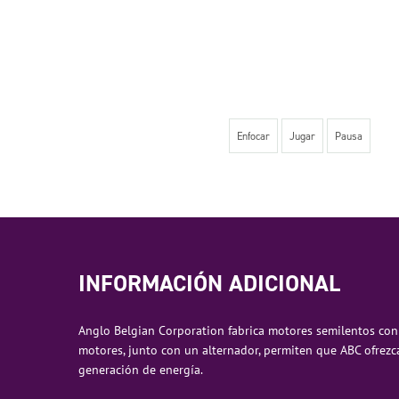
Enfocar
Jugar
Pausa
INFORMACIÓN ADICIONAL
Anglo Belgian Corporation fabrica motores semilentos con 
motores, junto con un alternador, permiten que ABC ofrez
generación de energía.