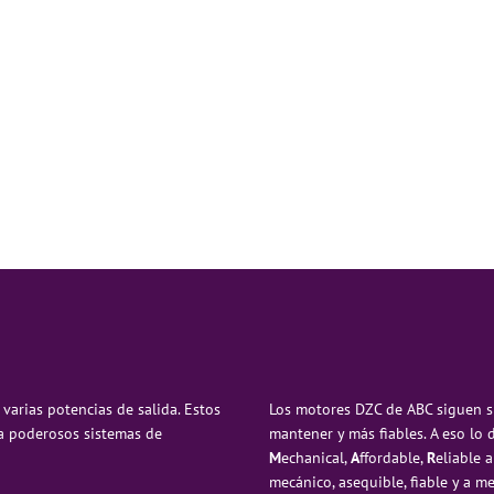
varias potencias de salida. Estos
Los motores DZC de ABC siguen s
ca poderosos sistemas de
mantener y más fiables. A eso lo
M
echanical,
A
ffordable,
R
eliable 
mecánico, asequible, fiable y a m