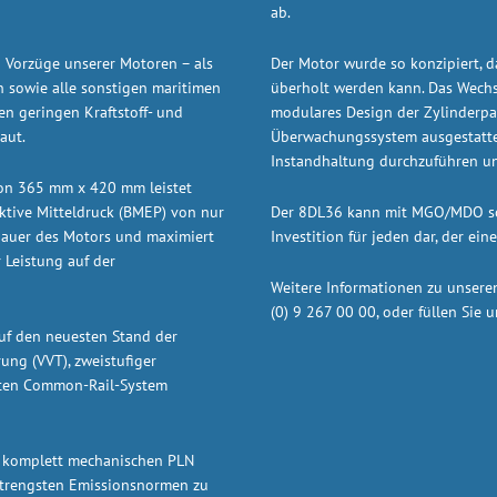
ab.
 Vorzüge unserer Motoren – als
Der Motor wurde so konzipiert, d
en sowie alle sonstigen maritimen
überholt werden kann. Das Wechs
n geringen Kraftstoff- und
modulares Design der Zylinderpak
aut.
Überwachungssystem ausgestattet
Instandhaltung durchzuführen und
von 365 mm x 420 mm leistet
ktive Mitteldruck (BMEP) von nur
Der 8DL36 kann mit MGO/MDO sow
sdauer des Motors und maximiert
Investition für jeden dar, der ein
r Leistung auf der
Weitere Informationen zu unsere
(0) 9 267 00 00, oder füllen Sie 
uf den neuesten Stand der
ung (VVT), zweistufiger
erten Common-Rail-System
 komplett mechanischen PLN
strengsten Emissionsnormen zu