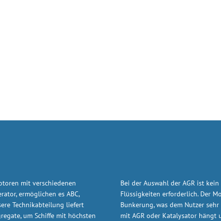
Motoren mit verschiedenen
Bei der Auswahl der AGR ist kein
rator, ermöglichen es ABC,
Flüssigkeiten erforderlich. Der 
re Technikabteilung liefert
Bunkerung, was dem Nutzer sehr i
regate, um Schiffe mit höchsten
mit AGR oder Katalysator hängt u