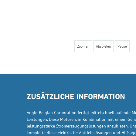
Zoomen
Abspielen
Pause
ZUSÄTZLICHE INFORMATION
Anglo Belgian Corporation fertigt mittelschnelllaufende 
Leistungen. Diese Motoren, in Kombination mit einem Gene
leistungsstarke Stromerzeugungslösungen anzubieten. Unse
komplette dieselelektrische Antriebslösungen und Hilfsagg