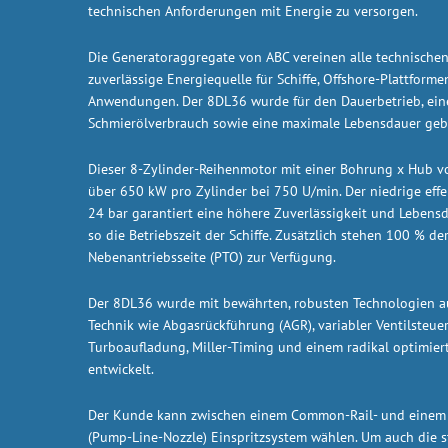
technischen Anforderungen mit Energie zu versorgen.
Die Generatoraggregate von ABC vereinen alle technischen
zuverlässige Energiequelle für Schiffe, Offshore-Plattform
Anwendungen. Der 8DL36 wurde für den Dauerbetrieb, eine
Schmierölverbrauch sowie eine maximale Lebensdauer geb
Dieser 8-Zylinder-Reihenmotor mit einer Bohrung x Hub 
über 650 kW pro Zylinder bei 750 U/min. Der niedrige effe
24 bar garantiert eine höhere Zuverlässigkeit und Leben
so die Betriebszeit der Schiffe. Zusätzlich stehen 100 % de
Nebenantriebsseite (PTO) zur Verfügung.
Der 8DL36 wurde mit bewährten, robusten Technologien a
Technik wie Abgasrückführung (AGR), variabler Ventilsteuer
Turboaufladung, Miller-Timing und einem radikal optimi
entwickelt.
Der Kunde kann zwischen einem Common-Rail- und einem
(Pump-Line-Nozzle) Einspritzsystem wählen. Um auch die 