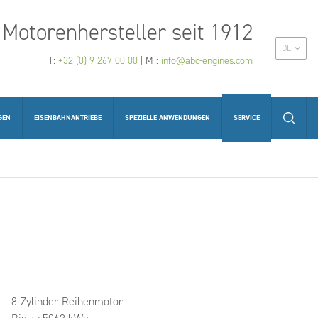
Motorenhersteller seit 1912
DE
T:
+32 (0) 9 267 00 00
| M :
info@abc-engines.com
GEN
EISENBAHNANTRIEBE
SPEZIELLE ANWENDUNGEN
SERVICE
8-Zylinder-Reihenmotor